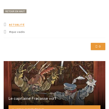
Posted
ACTUALITÉ
in
Tagged
quo vadis
with
0
Le capitaine Fracasse vol1