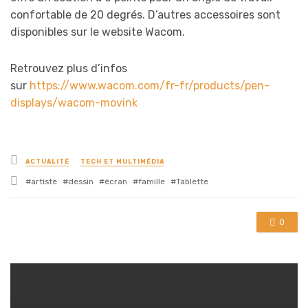
confortable de 20 degrés. D’autres accessoires sont
disponibles sur le website Wacom.
Retrouvez plus d’infos
sur
https://www.wacom.com/fr-fr/products/pen-
displays/wacom-movink
Posted
ACTUALITÉ
TECH ET MULTIMÉDIA
in
Tagged
artiste
dessin
écran
famille
Tablette
with
0