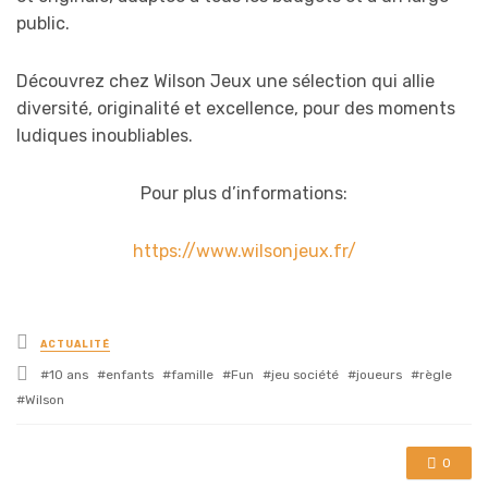
public.
Découvrez chez Wilson Jeux une sélection qui allie
diversité, originalité et excellence, pour des moments
ludiques inoubliables.
Pour plus d’informations:
https://www.wilsonjeux.fr/
Posted
ACTUALITÉ
in
Tagged
10 ans
enfants
famille
Fun
jeu société
joueurs
règle
with
Wilson
0