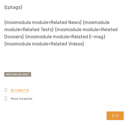
{cptags}
{mosmodule module=Related News} {mosmodule
module=Related Tests} {mosmodule module=Related
Dossiers} {mosmodule module=Related E-mag}
{mosmodule module=Related Videos}
Posted
ACTUALITÉ
in
Tagged
zoo hospital
with
0