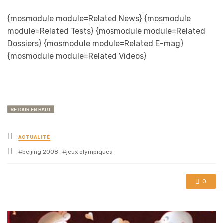
{mosmodule module=Related News} {mosmodule
module=Related Tests} {mosmodule module=Related
Dossiers} {mosmodule module=Related E-mag}
{mosmodule module=Related Videos}
Posted
ACTUALITÉ
in
Tagged
beijing 2008
jeux olympiques
with
0