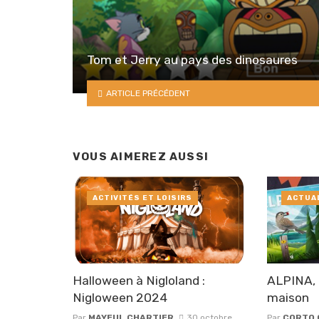
Tom et Jerry au pays des dinosaures
ARTICLE PRÉCÉDENT
VOUS AIMEREZ AUSSI
ACTIVITÉS ET LOISIRS
ACTUA
Halloween à Nigloland :
ALPINA, 
Nigloween 2024
maison
Par
MAYEUL CHARTIER
30 octobre
Par
CORTO 