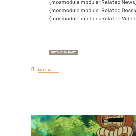
{mosmodule module=Related News}
{mosmodule module=Related Dossi
{mosmodule module=Related Video
Posted
ACTUALITÉ
in