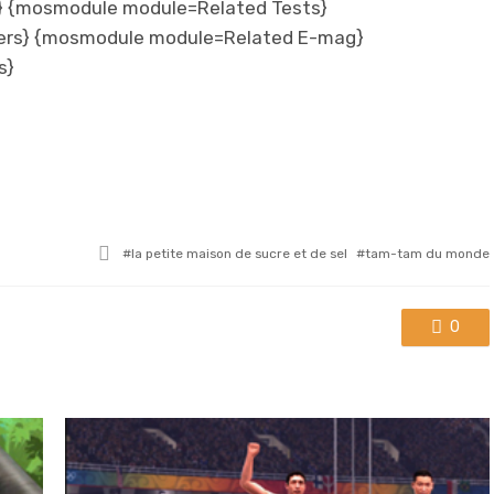
 {mosmodule module=Related Tests}
ers} {mosmodule module=Related E-mag}
s}
Tagged
la petite maison de sucre et de sel
tam-tam du monde
with
0