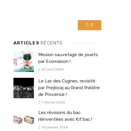
0
ARTICLES
RÉCENTS
Mission sauvetage de jouets
par Ecomaison !
20 avril 2026
Le Lac des Cygnes, revisité
par Prejlocaj au Grand théâtre
de Provence !
7 février 2026
Les révisions du bac
réinventées avec Kit’bac !
30 janvier 2026