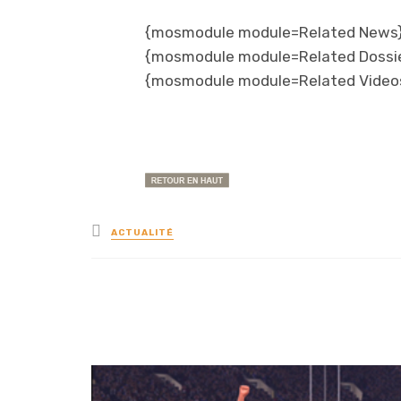
{mosmodule module=Related News}
{mosmodule module=Related Dossi
{mosmodule module=Related Video
Posted
ACTUALITÉ
in