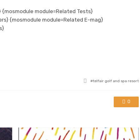
 {mosmodule module=Related Tests}
ers} {mosmodule module=Related E-mag}
s}
Tagged
telfair golf and spa resort
with
0