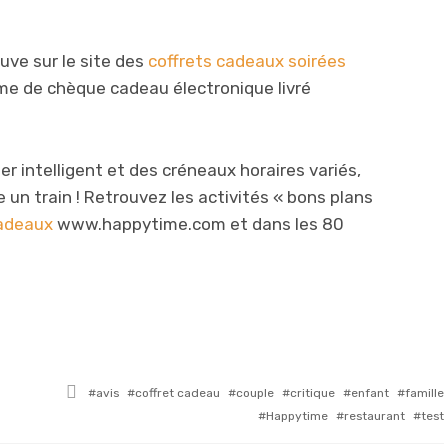
uve sur le site des
coffrets cadeaux soirées
orme de chèque cadeau électronique livré
er intelligent et des créneaux horaires variés,
un train ! Retrouvez les activités « bons plans
adeaux
www.happytime.com et dans les 80
Tagged
avis
coffret cadeau
couple
critique
enfant
famille
with
Happytime
restaurant
test