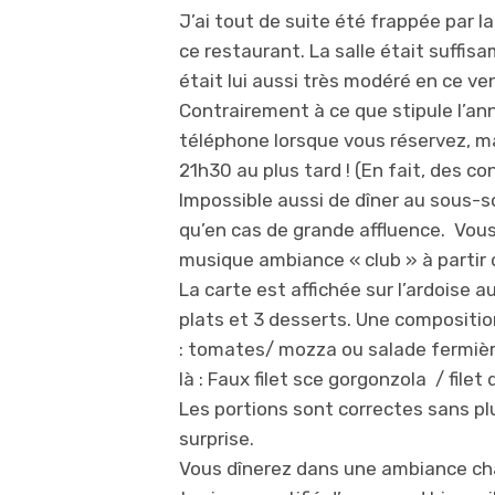
J’ai tout de suite été frappée par l
ce restaurant. La salle était suffis
était lui aussi très modéré en ce ve
Contrairement à ce que stipule l’ann
téléphone lorsque vous réservez, m
21h30 au plus tard ! (En fait, des c
Impossible aussi de dîner au sous-so
qu’en cas de grande affluence. Vous 
musique ambiance « club » à partir 
La carte est affichée sur l’ardoise 
plats et 3 desserts. Une compositi
: tomates/ mozza ou salade fermière
là : Faux filet sce gorgonzola / file
Les portions sont correctes sans pl
surprise.
Vous dînerez dans une ambiance cha