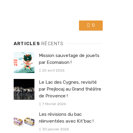
0
ARTICLES
RÉCENTS
Mission sauvetage de jouets
par Ecomaison !
20 avril 2026
Le Lac des Cygnes, revisité
par Prejlocaj au Grand théâtre
de Provence !
7 février 2026
Les révisions du bac
réinventées avec Kit’bac !
30 janvier 2026