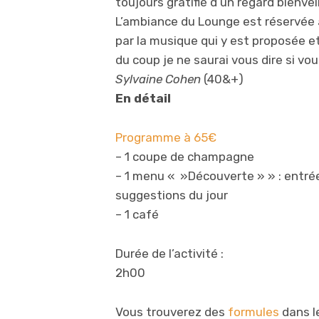
toujours gratifié d’un regard bienvei
L’ambiance du Lounge est réservée à u
par la musique qui y est proposée et
du coup je ne saurai vous dire si vou
Sylvaine Cohen
(40&+)
En détail
Programme à 65€
– 1 coupe de champagne
– 1 menu « »Découverte » » : entrée 
suggestions du jour
– 1 café
Durée de l’activité :
2h00
Vous trouverez des
formules
dans l