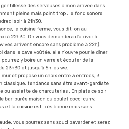
a gentillesse des serveuses à mon arrivée dans
amment pleine mais point trop ; le fond sonore
ndredi soir à 21h30.
once, la cuisine ferme, vous dit-on au
axi à 22h30. On vous demandera d’arriver à
onvives arrivent encore sans problème à 22h).
l dans la cave voûtée, elle n’ouvre pour le dîner
pourrez y boire un verre et écouter de la
de 23h30 et jusqu’à 5h les we.
au mur et propose un choix entre 3 entrées, 3
on classique, tendance sans être avant-gardiste
 ou assiette de charcuteries . En plats ce soir
t de bar-purée maison ou poulet coco-curry.
us et la cuisine est très bonne mais sans
ude, vous pourrez sans souci bavarder et serez