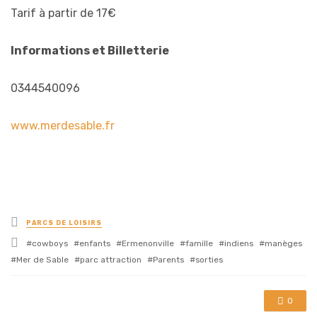
Tarif à partir de 17€
Informations et Billetterie
0344540096
www.merdesable.fr
Posted
PARCS DE LOISIRS
in
Tagged
cowboys
enfants
Ermenonville
famille
indiens
manèges
with
Mer de Sable
parc attraction
Parents
sorties
0