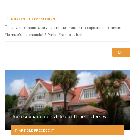
Posted
MUSÉES ET EXPOSITIONS
in
Tagged
avis
Choco-Story
critique
enfant
exposition
famille
with
le musée du chocolat à Paris
sortie
test
0
Une escapade dans l’île aux fleurs – Jersey
ARTICLE PRÉCÉDENT