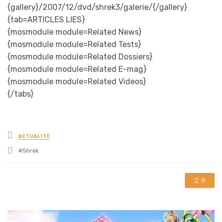
{gallery}/2007/12/dvd/shrek3/galerie/{/gallery}
{tab=ARTICLES LIES}
{mosmodule module=Related News}
{mosmodule module=Related Tests}
{mosmodule module=Related Dossiers}
{mosmodule module=Related E-mag}
{mosmodule module=Related Videos}
{/tabs}
Posted
ACTUALITÉ
in
Tagged
Shrek
with
0