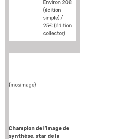
dessin animé à la
Environ 20€
maison, et les
(édition
progrès de
simple) /
l’image de
25€ (édition
synthèse sont
collector)
tels qu’on n’arrive
plus à discerner
les nuances, les
progrès, qui sont
sûrement des
merveilles de
{mosimage}
technologies !
C’est un bon
spectacle, même
si j’ai trouvé que
parfois, le rythme
était un peu
Champion de l’image de
irrégulier…
synthèse, star de la