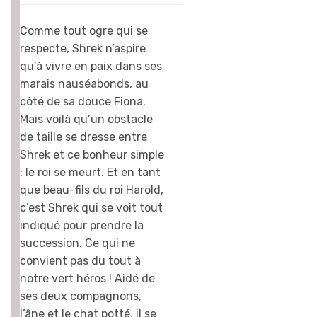
autres, même si
c’est le premier
Comme tout ogre qui se
que je préfère
respecte, Shrek n’aspire
toujours… On a
qu’à vivre en paix dans ses
essayé de faire
marais nauséabonds, au
une des
côté de sa douce Fiona.
expériences de
Mais voilà qu’un obstacle
Merlin, mais ça n’a
de taille se dresse entre
pas trop marché !
Shrek et ce bonheur simple
Par contre, les
: le roi se meurt. Et en tant
jeux video dans
que beau-fils du roi Harold,
les bonus sont
c’est Shrek qui se voit tout
simples, mais ils
indiqué pour prendre la
marchent bien!
succession. Ce qui ne
C’est vraiment
convient pas du tout à
pour les enfants.
notre vert héros ! Aidé de
Johan, 9 ans
ses deux compagnons,
l’âne et le chat potté, il se