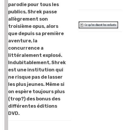
F.G.
parodie pour tous les
publics, Shrek passe
allègrement son
troisième opus, alors
que depuis sa première
C’est éclatant !
aventure, la
C’est toujours
concurrence a
aussi drôle, mais
littéralement explosé.
en plus on bouge.
Indubitablement, Shrek
On change
est une institution qui
d’endroits, de
ne risque pas de lasser
décors. Et puis le
les plus jeunes. Même si
Prince Charmant
on espère toujours plus
qui devient le
(trop?) des bonus des
méchant, on le
différentes éditions
sentait venir. Je
DVD.
trouve qu’il est
aussi bon que les