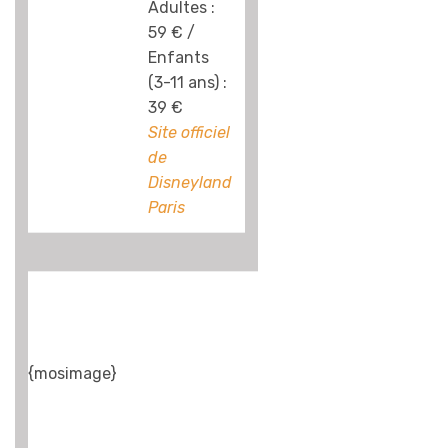
dîner-spectacle,
Adultes :
chapeau de cow-
59 € /
boy sur la tête,
Enfants
l’ambiance
(3-11 ans) :
festive s’empare
39 €
des petits comme
Site officiel
des grands, les
de
enfants étant
Disneyland
même souvent
Paris
surpris de voir
leurs parents
s’amuser à faire
du bruit en
tapant leurs
couverts sur leur
{mosimage}
assiette ! Côté
repas, n’attendez
pas bien sûr un