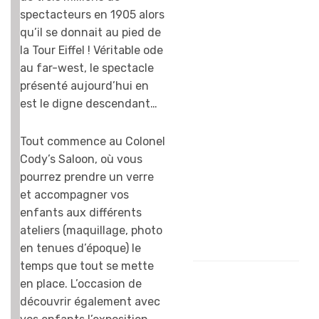
Coca-Cola, et on
spectacteurs en 1905 alors
s’est bien amusé
qu’il se donnait au pied de
même avant le
la Tour Eiffel ! Véritable ode
spectacle, en
au far-west, le spectacle
faisant des
présenté aujourd’hui en
photos habillés
est le digne descendant…
comme des cow-
boys. Et les bisons
Tout commence au Colonel
sont trop beaux !
Cody’s Saloon, où vous
J’ai adoré, j’y
pourrez prendre un verre
retournerai dès
et accompagner vos
que possible…
enfants aux différents
Thomas, 5 ans
ateliers (maquillage, photo
en tenues d’époque) le
temps que tout se mette
en place. L’occasion de
découvrir également avec