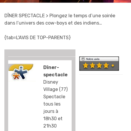
DÎNER SPECTACLE
> Plongez le temps d’une soirée
dans l’univers des cow-boys et des indiens…
{tab=L'AVIS DE TOP-PARENTS}
Dîner-
spectacle
Autant le dire
Disney
tout de suite, les
Village (77)
enfants adorent !
Spectacle
Il faut dire qu’à la
tous les
seconde où vous
jours à
entrez dans
18h30 et
l’arène de ce
21h30