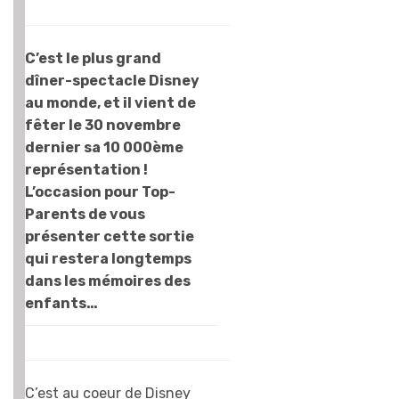
dîner
gastronomique,
mais il n’y a rien à
C’est le plus grand
redire, c’est bon
dîner-spectacle Disney
et le spectacle
au monde, et il vient de
vaut le
fêter le 30 novembre
déplacement !
dernier sa 10 000ème
Pour prolonger le
représentation !
plaisir, n’hésitez
L’occasion pour Top-
pas à réserver
Parents de vous
une nuit d’hôtel à
présenter cette sortie
l’hotel Cheyenne,
qui restera longtemps
et vous pourrez
dans les mémoires des
ainsi vous
enfants…
prendre l’espace
d’une journée
pour un vrai cow-
boy !
C’est au coeur de Disney