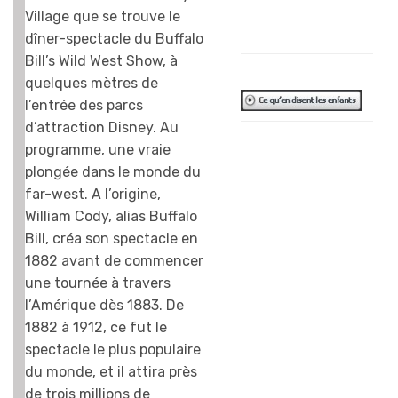
Stéphane
Village que se trouve le
Lavoisard
dîner-spectacle du Buffalo
Bill’s Wild West Show, à
quelques mètres de
l’entrée des parcs
d’attraction Disney. Au
J’ai adoré ! On
programme, une vraie
pouvait faire du
plongée dans le monde du
bruit, et les
far-west. A l’origine,
cascades avec les
William Cody, alias Buffalo
chevaux étaient
Bill, créa son spectacle en
super. En plus, il y
1882 avant de commencer
avait des jeux par
une tournée à travers
équipe et c’est la
l’Amérique dès 1883. De
nôtre qui a
1882 à 1912, ce fut le
gagné… J’ai bien
spectacle le plus populaire
mangé, bu
du monde, et il attira près
beaucoup de
de trois millions de