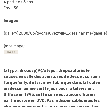
A partir de 3 ans
Env. 15€
Images
{gallery}2008/06/dvd/sauvezwilly_dessinanime/galerie{/
{mosimage}
{xtypo_dropcap}A{/xtypo_dropcap}près le
succès en salle des aventures de Jess et son ami
l’orque Willy, il était inévitable que dans la foulée
un dessin animé voit le jour pour la télévision.
Diffusé en 1995, cette série est aujourd’hui en
partie éditée en DVD. Pas indispensable, mais les
plus jeunes peuvent y retrouver avec un certain