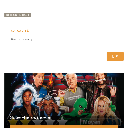
Posted
ACTUALITÉ
in
Tagged
sauvez willy
with
0
Super-heros movie