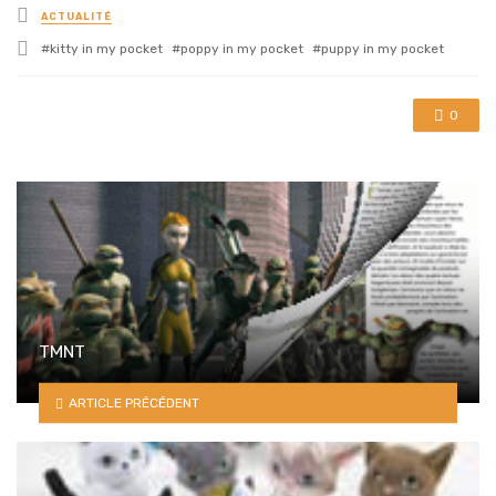
Posted
ACTUALITÉ
in
Tagged
kitty in my pocket
poppy in my pocket
puppy in my pocket
with
0
TMNT
ARTICLE PRÉCÉDENT