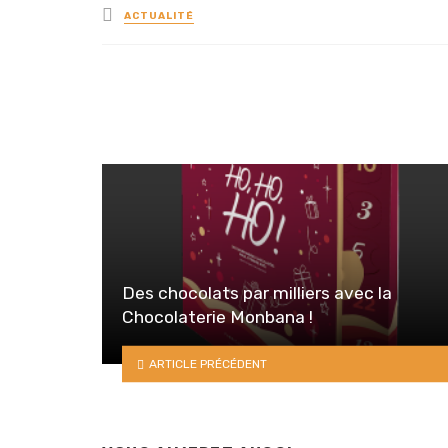
Posted
ACTUALITÉ
in
Des chocolats par milliers avec la
Chocolaterie Monbana !
ARTICLE PRÉCÉDENT