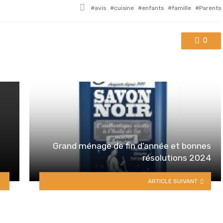
Tagged
avis
cuisine
enfants
famille
Parents
with
0
Grand ménage de fin d’année et bonnes
résolutions 2024
ARTICLE SUIVANT