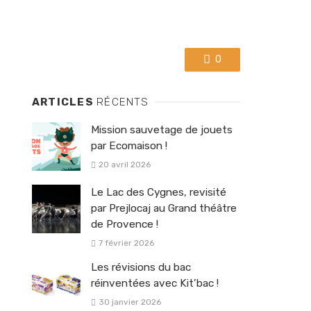
0
ARTICLES
RÉCENTS
Mission sauvetage de jouets
par Ecomaison !
20 avril 2026
Le Lac des Cygnes, revisité
par Prejlocaj au Grand théâtre
de Provence !
7 février 2026
Les révisions du bac
réinventées avec Kit’bac !
30 janvier 2026