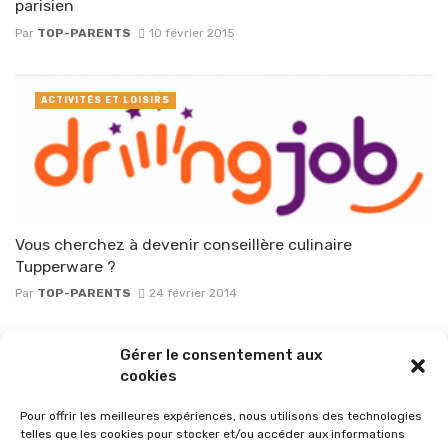
parisien
Par
TOP-PARENTS
10 février 2015
ACTIVITÉS ET LOISIRS
Vous cherchez à devenir conseillère culinaire
Tupperware ?
Par
TOP-PARENTS
24 février 2014
Posts
Gérer le consentement aux
1
2
3
...
6
navigation
cookies
Pour offrir les meilleures expériences, nous utilisons des technologies
telles que les cookies pour stocker et/ou accéder aux informations