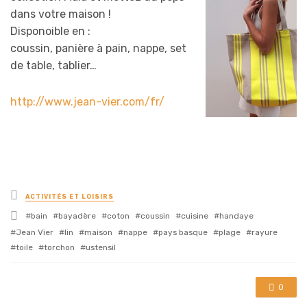
dans votre maison !
Disponoible en :
coussin, panière à pain, nappe, set
de table, tablier…
http://www.jean-vier.com/fr/
Posted
ACTIVITÉS ET LOISIRS
in
Tagged
bain
bayadère
coton
coussin
cuisine
handaye
with
Jean Vier
lin
maison
nappe
pays basque
plage
rayure
toile
torchon
ustensil
0