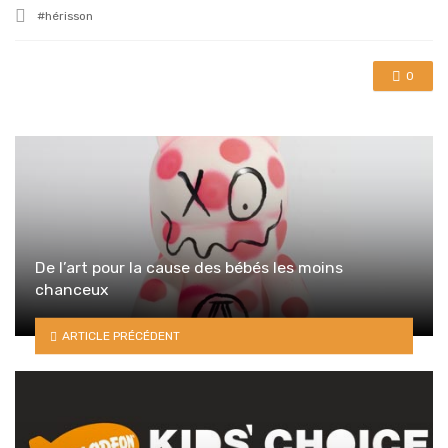
in
Tagged
hérisson
with
0
De l’art pour la cause des bébés les moins
chanceux
ARTICLE PRÉCÉDENT