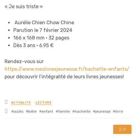
« Je suis triste »
Aurélie Chien Chow Chine
Parution le 7 février 2024
166 x 168 mm • 32 pages
Dès 3 ans • 6.95 €
Rendez-vous sur
https://www.meslivresjeunesse.fr/hachette-enfants/
pour découvrir l’intégralité de leurs livres jeunesses!
Posted
ACTUALITÉ
LECTURE
in
Tagged
audio
bébé
enfant
famille
hachette
jeunesse
livre
with
0