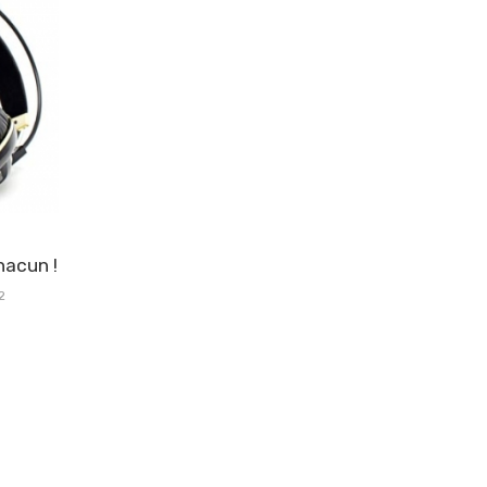
hacun !
2