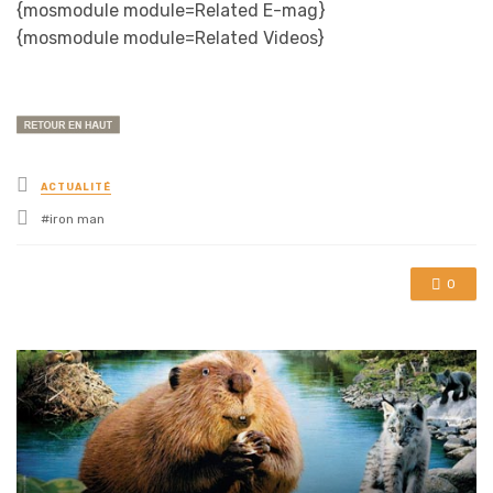
{mosmodule module=Related E-mag}
{mosmodule module=Related Videos}
Posted
ACTUALITÉ
in
Tagged
iron man
with
0