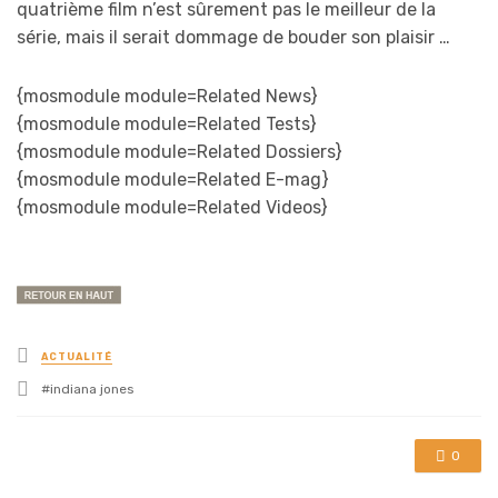
quatrième film n’est sûrement pas le meilleur de la
série, mais il serait dommage de bouder son plaisir …
{mosmodule module=Related News}
{mosmodule module=Related Tests}
{mosmodule module=Related Dossiers}
{mosmodule module=Related E-mag}
{mosmodule module=Related Videos}
Posted
ACTUALITÉ
in
Tagged
indiana jones
with
0