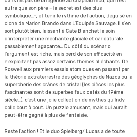
dans les pas de la légende au chapeau mou, qui n’est
autre que son père – le secret est des plus
symbolique…-, et tenir le rythme de l’action, déguisé en
clone de Marlon Brando dans L’Equipée Sauvage. Il s’en
sort plutôt bien, laissant à Cate Blanchet le soin
d’interpréter une méchante glaciale et caricaturale
passablement agaçante… Du côté du scénario,
l’argument est riche, mais perd de son efficacité en
n’exploitant pas assez certains thèmes alléchants. De
Roswell aux premiers essais atomiques en passant par
la théorie extraterrestre des géoglyphes de Nazca ou la
supercherie des crânes de cristal (les pièces les plus
fascinantes sont de superbes faux datés du 19éme
siècle…), c’est une jolie collection de mythes qu’Indy
colle bout à bout. Un puzzle amusant, mais qui aurait
peut-être gagné à plus de fantaisie.
Reste l’action ! Et le duo Spielberg/ Lucas a de toute