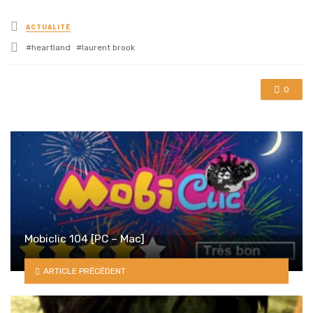
Posted
ACTUALITÉ
in
Tagged
heartland
laurent brook
with
0
Mobiclic 104 [PC – Mac]
ARTICLE PRÉCÉDENT