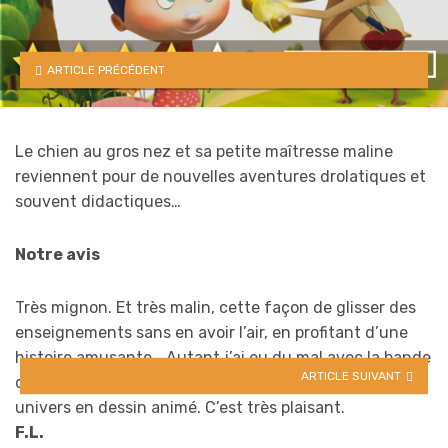
ARTICLE PRÉCÉDENT
Le chien au gros nez et sa petite maîtresse maline
reviennent pour de nouvelles aventures drolatiques et
souvent didactiques…
Notre avis
Très mignon. Et très malin, cette façon de glisser des
enseignements sans en avoir l’air, en profitant d’une
histoire amusante… Autant j’ai eu du mal avec la bande
ARTICLE SUIVANT
dessinée, autant il est facile de rentrer dans le même
univers en dessin animé. C’est très plaisant.
F.L.