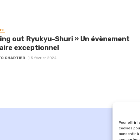
TÉ
ning out Ryukyu-Shuri » Un évènement
naire exceptionnel
O CHARTIER
5 février 2024
Pour offrir 
cookies pou
consentir à
comportemen