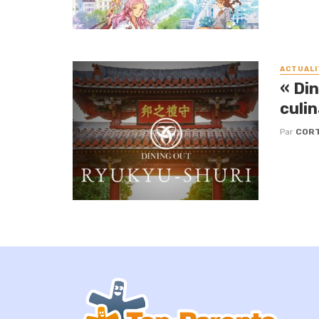
ACTUALI
« Di
culi
Par
CORT