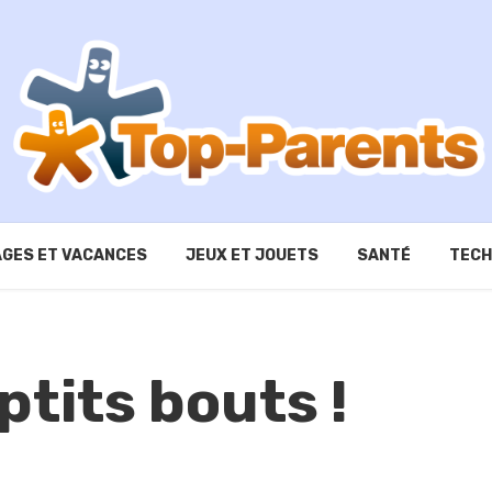
GES ET VACANCES
JEUX ET JOUETS
SANTÉ
TECH
ptits bouts !