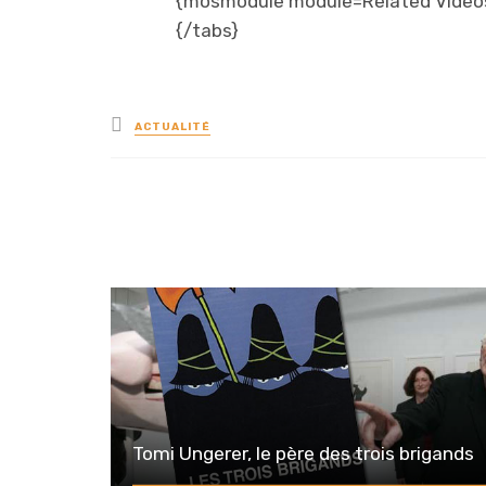
{mosmodule module=Related Video
{/tabs}
Posted
ACTUALITÉ
in
Tomi Ungerer, le père des trois brigands