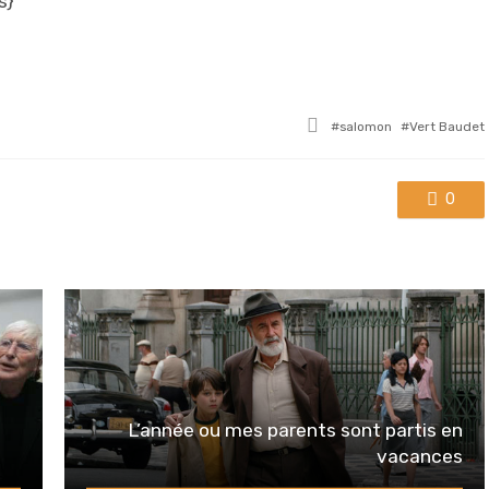
s}
Tagged
salomon
Vert Baudet
with
0
L’année ou mes parents sont partis en
vacances