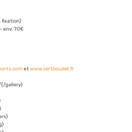
 fixation)
 – env. 70€
orts.com
et
www.vertbaudet.fr
{/gallery}
}
}
ers}
g}