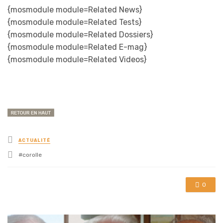
{mosmodule module=Related News}
{mosmodule module=Related Tests}
{mosmodule module=Related Dossiers}
{mosmodule module=Related E-mag}
{mosmodule module=Related Videos}
Posted
ACTUALITÉ
in
Tagged
corolle
with
0