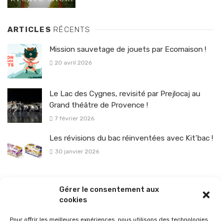
ARTICLES
RÉCENTS
Mission sauvetage de jouets par Ecomaison !
20 avril 2026
Le Lac des Cygnes, revisité par Prejlocaj au
Grand théâtre de Provence !
7 février 2026
Les révisions du bac réinventées avec Kit’bac !
30 janvier 2026
La sélection vélo de l’hiver pour rouler en toute sécurité !
Gérer le consentement aux
26 janvier 2026
cookies
Pour offrir les meilleures expériences, nous utilisons des technologies