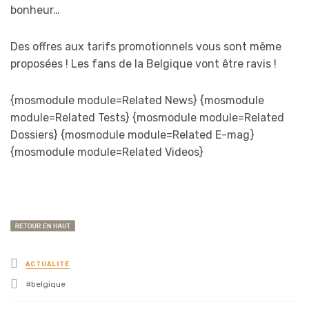
bonheur…
Des offres aux tarifs promotionnels vous sont même
proposées ! Les fans de la Belgique vont être ravis !
{mosmodule module=Related News} {mosmodule
module=Related Tests} {mosmodule module=Related
Dossiers} {mosmodule module=Related E-mag}
{mosmodule module=Related Videos}
Posted
ACTUALITÉ
in
Tagged
belgique
with