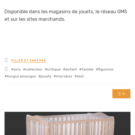
Disponible dans les magasins de jouets, le réseau GMS
et sur les sites marchands.
Posted
FILLES ET GARÇONS
in
Tagged
avis
collection
critique
enfant
famille
figurines
with
fungus amungus
jouets
microbes
test
0