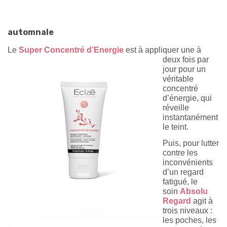
automnale
Le
Super Concentré d’Ene
rgie
est à appliquer une à
deux fois par
jour pour un
véritable
concentré
d’énergie, qui
réveille
instantanément
le teint.
Pui
s, pour lutter
contre les
inconvénients
d’un regard
fatigué, le
soin
Absolu
Regard
agit à
trois niveaux :
les poches, les