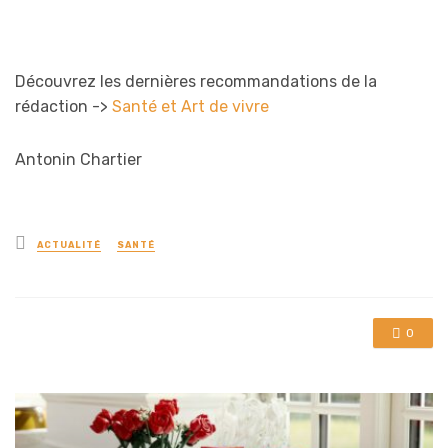
Découvrez les dernières recommandations de la
rédaction ->
Santé et Art de vivre
Antonin Chartier
Posted
ACTUALITÉ
SANTÉ
in
0