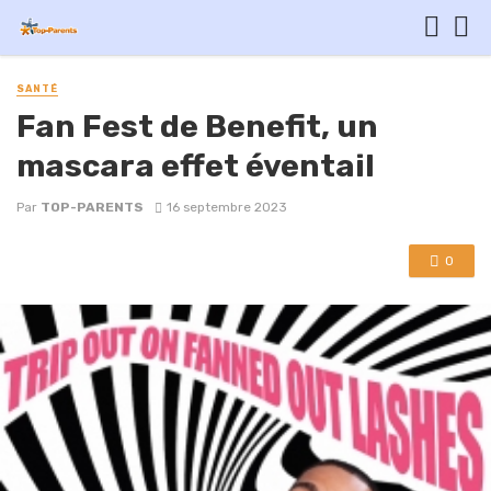
SANTÉ
Fan Fest de Benefit, un
mascara effet éventail
Par
TOP-PARENTS
16 septembre 2023
0