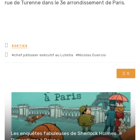
rue de Turenne dans le 3e arrondissement de Paris.
Posted
SORTIES
in
Tagged
chef pâtissier exécutif au Lutetia
Nicolas Guercio
with
0
Les enquêtes fabuleuses de Sherlock Holmes »