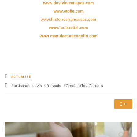
www.duviviercanapes.com
www.etoffe.com
www.histoiresfrancaises.com
www.louisroitel.com
www.manufacturecogolin.com
Posted
ACTUALITÉ
in
Tagged
artisanat
avis
français
Green
Top-Parents
with
0