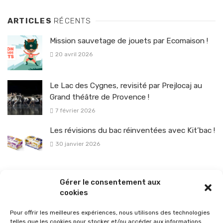
ARTICLES
RÉCENTS
Mission sauvetage de jouets par Ecomaison !
20 avril 2026
Le Lac des Cygnes, revisité par Prejlocaj au
Grand théâtre de Provence !
7 février 2026
Les révisions du bac réinventées avec Kit’bac !
30 janvier 2026
La sélection vélo de l’hiver pour rouler en toute sécurité !
Gérer le consentement aux
26 janvier 2026
cookies
Pour offrir les meilleures expériences, nous utilisons des technologies
telles que les cookies pour stocker et/ou accéder aux informations