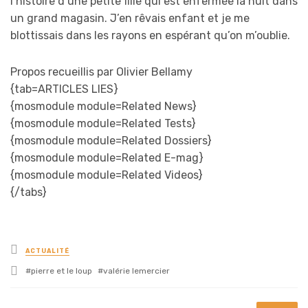
l’histoire d’une petite fille qui est enfermée la nuit dans
un grand magasin. J’en rêvais enfant et je me
blottissais dans les rayons en espérant qu’on m’oublie.
Propos recueillis par Olivier Bellamy
{tab=ARTICLES LIES}
{mosmodule module=Related News}
{mosmodule module=Related Tests}
{mosmodule module=Related Dossiers}
{mosmodule module=Related E-mag}
{mosmodule module=Related Videos}
{/tabs}
Posted
ACTUALITÉ
in
Tagged
pierre et le loup
valérie lemercier
with