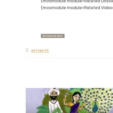
{mosmodule module=Related Dossi
{mosmodule module=Related Video
Posted
ACTUALITÉ
in