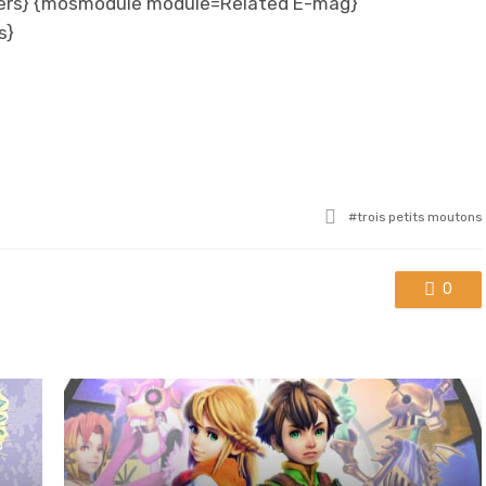
ers} {mosmodule module=Related E-mag}
s}
Tagged
trois petits moutons
with
0