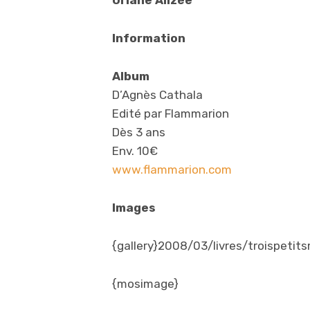
Oriane Alizée
Information
Album
D’Agnès Cathala
Edité par Flammarion
Dès 3 ans
Env. 10€
www.flammarion.com
Images
{gallery}2008/03/livres/troispetits
{mosimage}