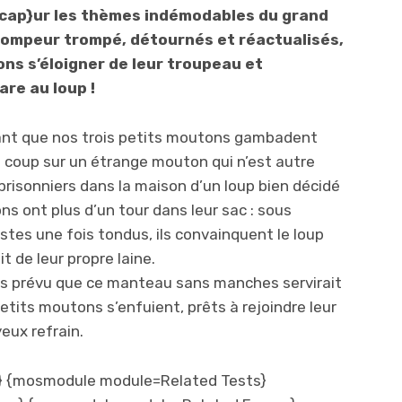
ap}ur les thèmes indémodables du grand
trompeur trompé, détournés et réactualisés,
ons s’éloigner de leur troupeau et
are au loup !
ntant que nos trois petits moutons gambadent
 coup sur un étrange mouton qui n’est autre
i prisonniers dans la maison d’un loup bien décidé
s ont plus d’un tour dans leur sac : sous
estes une fois tondus, ils convainquent le loup
t de leur propre laine.
pas prévu que ce manteau sans manches servirait
 petits moutons s’enfuient, prêts à rejoindre leur
eux refrain.
 {mosmodule module=Related Tests}