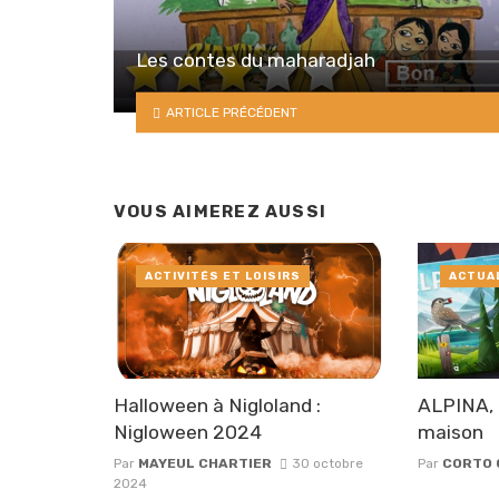
Les contes du maharadjah
ARTICLE PRÉCÉDENT
VOUS AIMEREZ AUSSI
ACTIVITÉS ET LOISIRS
ACTUA
Halloween à Nigloland :
ALPINA, 
Nigloween 2024
maison
Par
MAYEUL CHARTIER
30 octobre
Par
CORTO 
2024