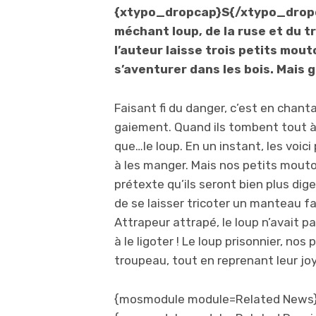
{xtypo_dropcap}S{/xtypo_dropc
méchant loup, de la ruse et du 
l’auteur laisse trois petits mout
s’aventurer dans les bois. Mais g
Faisant fi du danger, c’est en cha
gaiement. Quand ils tombent tout à
que…le loup. En un instant, les voic
à les manger. Mais nos petits mouton
prétexte qu’ils seront bien plus dig
de se laisser tricoter un manteau fai
Attrapeur attrapé, le loup n’avait 
à le ligoter ! Le loup prisonnier, nos
troupeau, tout en reprenant leur joy
{mosmodule module=Related News}