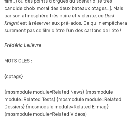
film…) ou des points d’orgues du scénario (le très
candide choix moral des deux bateaux otages…). Mais
par son atmosphère très noire et violente, ce
Dark
Knight
est à réserver aux pré-ados. Ce qui n’empêchera
surement pas ce film d’être l’un des cartons de l’été !
Frédéric Lelièvre
MOTS CLES :
{cptags}
{mosmodule module=Related News} {mosmodule
module=Related Tests} {mosmodule module=Related
Dossiers} {mosmodule module=Related E-mag}
{mosmodule module=Related Videos}