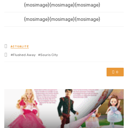
{mosimage}{mosimage}{mosimage}
{mosimage}{mosimage}{mosimage}
Posted
ACTUALITÉ
in
Tagged
Flushed Away
Souris City
with
0