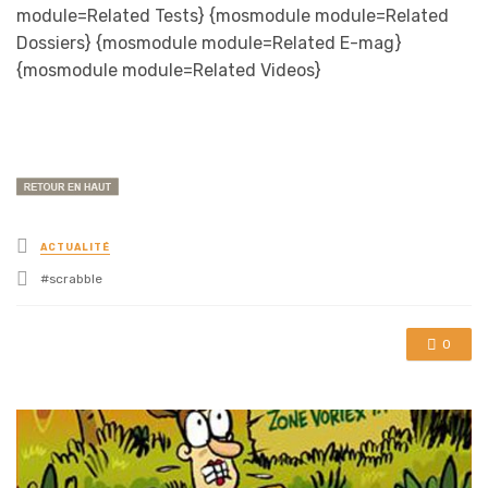
module=Related Tests} {mosmodule module=Related
Dossiers} {mosmodule module=Related E-mag}
{mosmodule module=Related Videos}
Posted
ACTUALITÉ
in
Tagged
scrabble
with
0