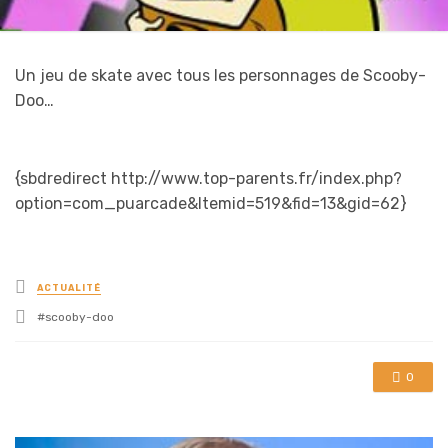
Un jeu de skate avec tous les personnages de Scooby-
Doo…
{sbdredirect http://www.top-parents.fr/index.php?
option=com_puarcade&Itemid=519&fid=13&gid=62}
Posted
ACTUALITÉ
in
Tagged
scooby-doo
with
0