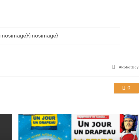
{mosimage}{mosimage}
Tagged
RobotBoy
with
0