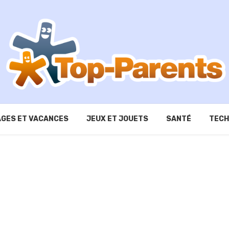
GES ET VACANCES
JEUX ET JOUETS
SANTÉ
TECH