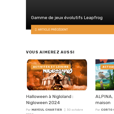
Gamme de jeux évolutifs Leapfrog
ARTICLE PRÉCÉDENT
VOUS AIMEREZ AUSSI
ACTIVITÉS ET LOISIRS
ACTUA
Halloween à Nigloland :
ALPINA, 
Nigloween 2024
maison
Par
MAYEUL CHARTIER
30 octobre
Par
CORTO 