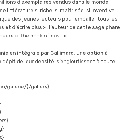
millions d’exemplaires vendus dans le monde,
 littérature si riche, si maîtrisée, si inventive,
nique des jeunes lecteurs pour emballer tous les
s et d’écrire plus », l’auteur de cette saga phare
’heure « The book of dust »…
éunie en intégrale par Gallimard. Une option à
n dépit de leur densité, s’engloutissent à toute
an/galerie/{/gallery}
}
}
ers}
g}
s}