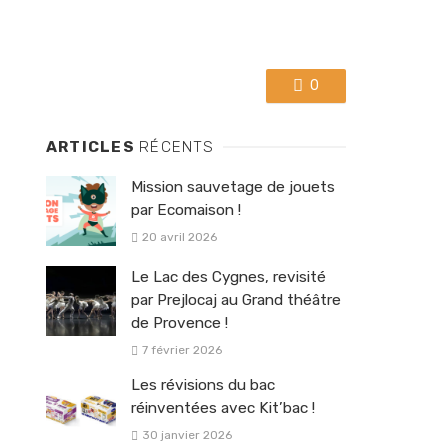
0
ARTICLES
RÉCENTS
Mission sauvetage de jouets
par Ecomaison !
20 avril 2026
Le Lac des Cygnes, revisité
par Prejlocaj au Grand théâtre
de Provence !
7 février 2026
Les révisions du bac
réinventées avec Kit’bac !
30 janvier 2026