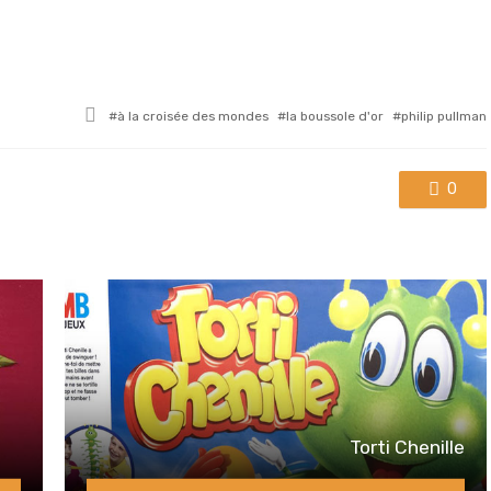
Tagged
à la croisée des mondes
la boussole d'or
philip pullman
with
0
Torti Chenille