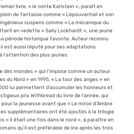
emier livre, « le conte Karlstein », paraît en
s plein de fantaisie comme « L’épouvantail et son
, d’ingénieux suspens comme « La mécanique du
ettant en vedette « Sally Lockhardt », une jeune
sa période historique favorite. Auteur reconnu
, il est aussi réputé pour ses adaptations
à l’attention des plus jeunes.
oisée des mondes » qui l’impose comme un auteur
es du Nord » en 1995, « La tour des anges » en
2000 lui permettent d’accumuler les honneurs et
igieux prix Withbread du livre de l’année, qui
re pour la jeunesse avant que « Le miroir d’Ambre
mes supplémentaires ont été ajoutés à la trilogie
uis « Il était une fois dans le nord », à paraître en
romans qu’il est préférable de lire après les trois