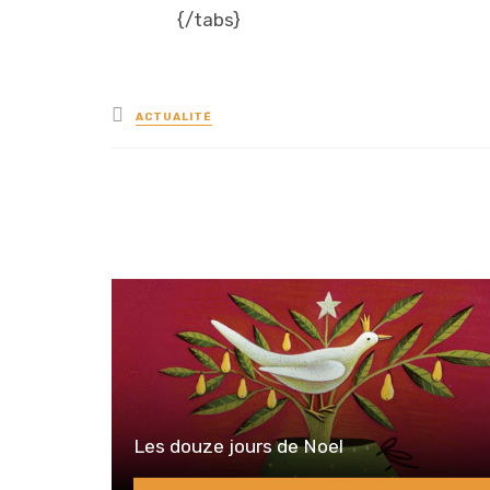
{/tabs}
Posted
ACTUALITÉ
in
Les douze jours de Noel