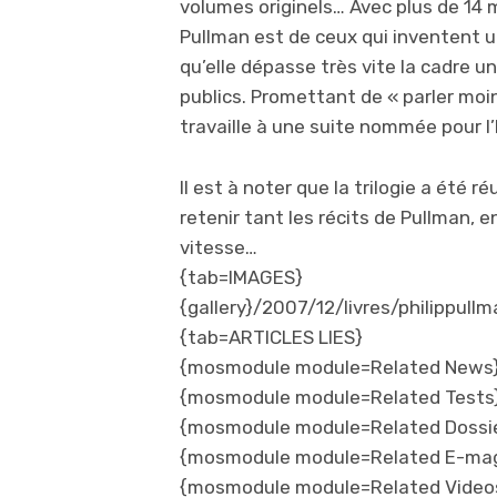
volumes originels… Avec plus de 14 
Pullman est de ceux qui inventent une
qu’elle dépasse très vite la cadre u
publics. Promettant de « parler moin
travaille à une suite nommée pour l
Il est à noter que la trilogie a été r
retenir tant les récits de Pullman, e
vitesse…
{tab=IMAGES}
{gallery}/2007/12/livres/philippullm
{tab=ARTICLES LIES}
{mosmodule module=Related News
{mosmodule module=Related Tests
{mosmodule module=Related Dossi
{mosmodule module=Related E-ma
{mosmodule module=Related Video