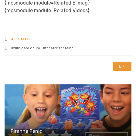
{mosmodule module=Related E-mag}
{mosmodule module=Related Videos}
Posted
ACTUALITÉ
in
Tagged
dim dam doum
théâtre fontaine
with
0
Piranha Panic