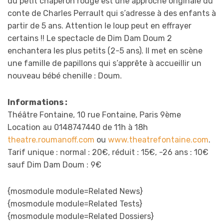
du petit chaperon rouge est une approche originale du
conte de Charles Perrault qui s’adresse à des enfants à
partir de 5 ans. Attention le loup peut en effrayer
certains !! Le spectacle de Dim Dam Doum 2
enchantera les plus petits (2-5 ans). Il met en scène
une famille de papillons qui s’apprête à accueillir un
nouveau bébé chenille : Doum.
Informations :
Théâtre Fontaine, 10 rue Fontaine, Paris 9ème
Location au 0148747440 de 11h à 18h
theatre.roumanoff.com
ou
www.theatrefontaine.com
.
Tarif unique : normal : 20€, réduit : 15€, -26 ans : 10€
sauf Dim Dam Doum : 9€
{mosmodule module=Related News}
{mosmodule module=Related Tests}
{mosmodule module=Related Dossiers}