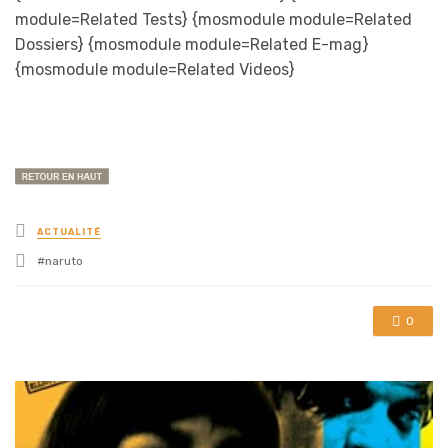
module=Related Tests} {mosmodule module=Related
Dossiers} {mosmodule module=Related E-mag}
{mosmodule module=Related Videos}
Posted
ACTUALITÉ
in
Tagged
naruto
with
0