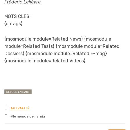
Frédéric Lelièvre
MOTS CLES :
{cptags}
{mosmodule module=Related News} {mosmodule
module=Related Tests} {mosmodule module=Related
Dossiers} {mosmodule module=Related E-mag}
{mosmodule module=Related Videos}
Posted
ACTUALITÉ
in
Tagged
le monde de narnia
with