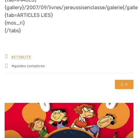
{gallery}/2007/09/livres/jereussisenclasse/galerie{/galle
{tab=ARTICLES LIES}
{mos_ri}
{/tabs}
Posted
ACTUALITÉ
in
Tagged
guides complices
with
0