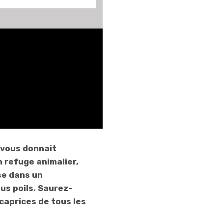
moitié, avec un
numéro offrant
deux CD-Rom
pour seulement
50 centimes de
plus. Et en
supplément du
numéro normal,
vous pouvez
retrouver une
compilation des
 vous donnait
100 meilleurs
n refuge animalier,
sujets abordés
se dans un
au cours des
us poils. Saurez-
numéros
 caprices de tous les
précédents…
Didier Latil