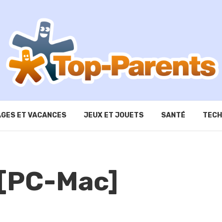
GES ET VACANCES
JEUX ET JOUETS
SANTÉ
TECH
 [PC-Mac]