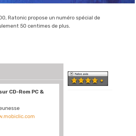
00, Ratonic propose un numéro spécial de
ulement 50 centimes de plus.
sur CD-Rom PC &
Pour fêter
dignement son
Jeunesse
numéro 100,
.mobiclic.com
Ratonic ne fait
pas les choses à