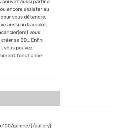
 pouvez aussi partir à
 ou encore assister au
er pour vous détendre,
uve aussi un Karaoké,
acancier(ère) vous
 créer sa BD… Enfin,
iel, vous pouvez
comment fonctionne
c100/galerie/{/gallery}