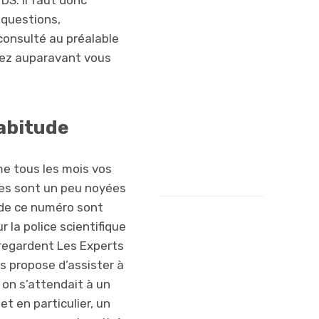
DS. Il faut donc
correspond une
 questions,
vignette et
onsulté au préalable
j’aurai bien aimé
vez auparavant vous
avoir des vidéos
sur certains
reportages (le
Cheval par
abitude
exemple !).
Mathilde, 10
e tous les mois vos
ans
les sont un peu noyées
 de ce numéro sont
 la police scientifique
 regardent Les Experts
s propose d’assister à
 on s’attendait à un
et en particulier, un