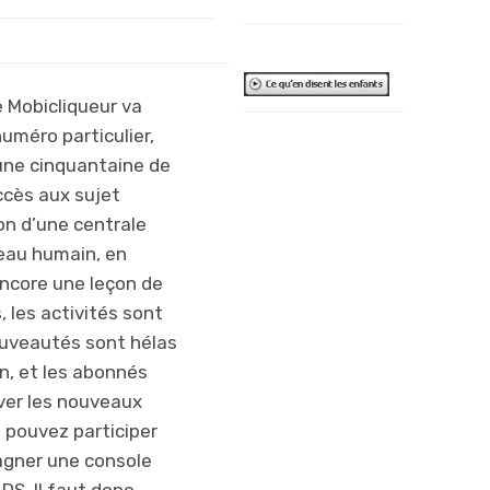
e Mobicliqueur va
uméro particulier,
J’aime bien les
une cinquantaine de
petits rats qui
ccès aux sujet
présentent les
on d’une centrale
sujets et leur
veau humain, en
chanson (le
ncore une leçon de
Raptonic), mais
, les activités sont
je me suis
ouveautés sont hélas
surtout amusé
n, et les abonnés
sur les petits
ver les nouveaux
jeux. Par contre,
 pouvez participer
on ne sait pas
agner une console
toujours à quoi