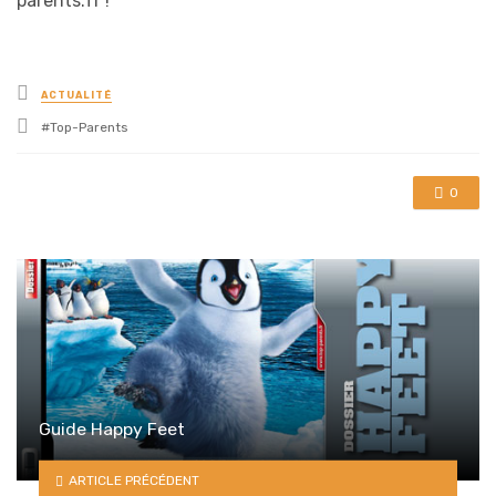
parents.fr !
Posted
ACTUALITÉ
in
Tagged
Top-Parents
with
0
Guide Happy Feet
ARTICLE PRÉCÉDENT