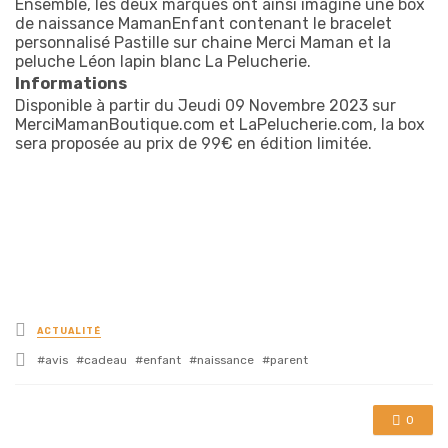
Ensemble, les deux marques ont ainsi imaginé une box
de naissance MamanEnfant contenant le bracelet
personnalisé Pastille sur chaine Merci Maman et la
peluche Léon lapin blanc La Pelucherie.
Informations
Disponible à partir du Jeudi 09 Novembre 2023 sur
MerciMamanBoutique.com et LaPelucherie.com, la box
sera proposée au prix de 99€ en édition limitée.
Posted
ACTUALITÉ
in
Tagged
avis
cadeau
enfant
naissance
parent
with
0