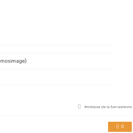
{mosimage}
Tagged
méduse de la Sarraizienne
with
0