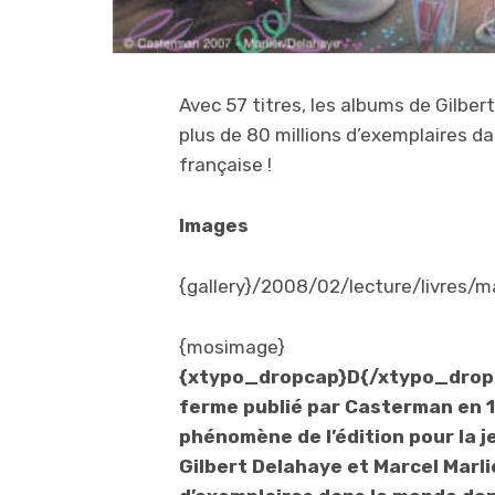
Avec 57 titres, les albums de Gilber
plus de 80 millions d’exemplaires d
française !
Images
{gallery}/2008/02/lecture/livres/ma
{mosimage}
{xtypo_dropcap}D{/xtypo_dropca
ferme publié par Casterman en 1
phénomène de l’édition pour la j
Gilbert Delahaye et Marcel Marlie