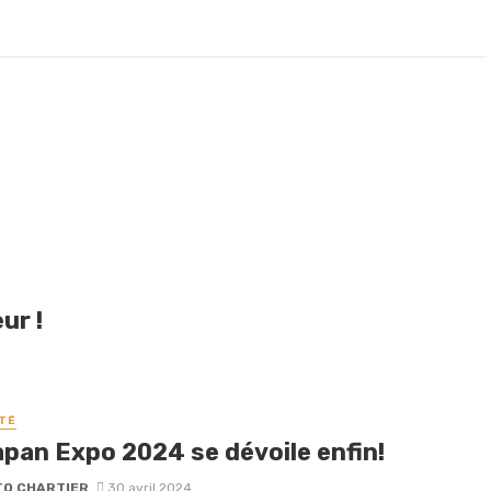
ur !
TÉ
apan Expo 2024 se dévoile enfin!
O CHARTIER
30 avril 2024